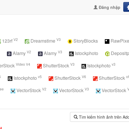
Đăng nhập
V2
V3
123rf
Dreamstime
StoryBlocks
RawPixe
V2
V3
Alamy
Alamy
Istockphoto
Deposit
Video V4
V3
v3
erStock
ShutterStock
Istockphoto
5
v5
V6
of
Istockphoto
ShutterStock
ShutterStock
ree
V2
V3
VectorStock
VectorStock
VectorStock
Tìm kiếm hình ảnh trên Ad
ụ