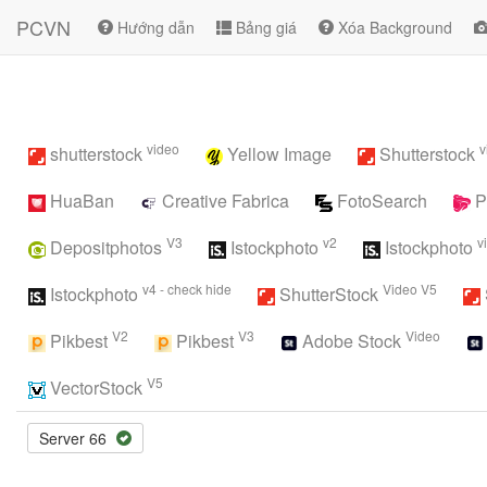
PCVN
Hướng dẫn
Bảng giá
Xóa Background
video
v
shutterstock
Yellow Image
Shutterstock
HuaBan
Creative Fabrica
FotoSearch
P
V3
v2
v
Depositphotos
Istockphoto
Istockphoto
v4 - check hide
Video V5
Istockphoto
ShutterStock
V2
V3
Video
Pikbest
Pikbest
Adobe Stock
V5
VectorStock
Server 66