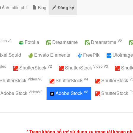
Ảnh miễn phí
Blog
Đăng ký
ideo v2
V2
Fotolia
Dreamstime
Dreamstime
ixel Squid
Envato Elements
FreePik
UtoImage
ideo
V2
Video V3
ShutterStock
ShutterStock
Shutt
Video V6
V4
V
ShutterStock
ShutterStock
ShutterStock
VideoV2
V2
F
Adobe Stock
Adobe Stock
ShutterStock
* Trang không hỗ trợ sử dụng xu trong tài khoản ph